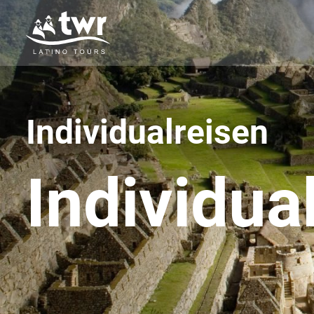
Individualreisen
Ihr
Spezialist
Individua
für
Lateinamerika
Reisen
+49
379/30143
+49
1511
2709783
thorsten@twr-