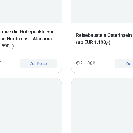
lreise die Höhepunkte von
Reisebaustein Osterinseln 
und Nordchile – Atacama
(ab EUR 1.190,-)
.590,-)
e
5 Tage
Zur Reise
Zur