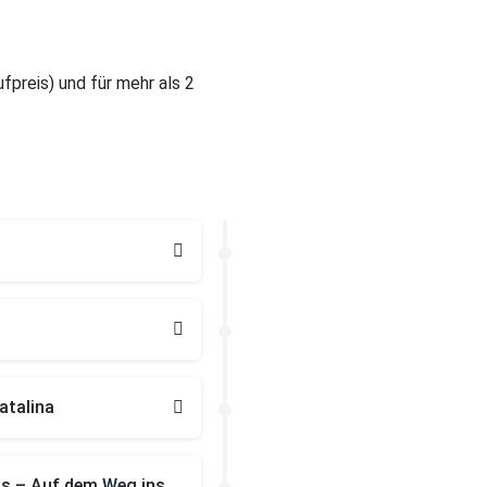
ufpreis) und für mehr als 2
atalina
as – Auf dem Weg ins