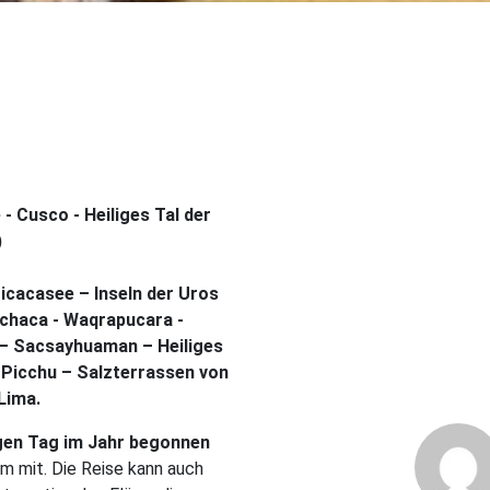
17 Ta
ab 2 
- Cusco - Heiliges Tal der
EU
)
ab
icacasee – Inseln der Uros
DZ 
chaca - Waqrapucara -
 – Sacsayhuaman – Heiliges
 Picchu – Salzterrassen von
Lima.
igen Tag im Jahr begonnen
um mit. Die Reise kann auch