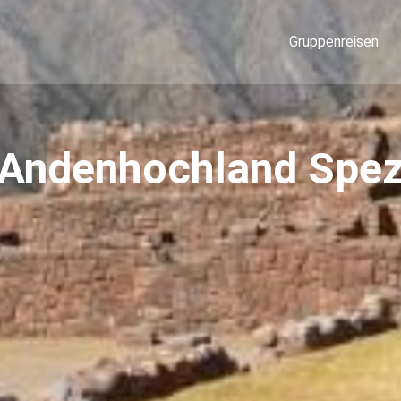
Gruppenreisen
 Andenhochland Spez