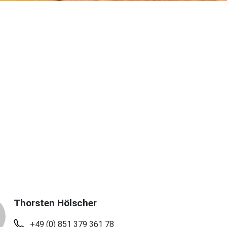
ge
Personen
R 4.890 pro Person im
(EZ + EUR 510)
€
Thorsten Hölscher
+49 (0) 851 379 361 78