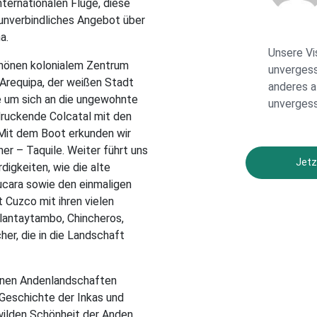
ternationalen Flüge, diese
unverbindliches Angebot über
a.
Unsere Vi
chönen kolonialem Zentrum
unvergess
 Arequipa, der weißen Stadt
anderes a
e um sich an die ungewohnte
unverges
druckende Colcatal mit den
Mit dem Boot erkunden wir
ner – Taquile. Weiter führt uns
Jetz
igkeiten, wie die alte
ucara sowie den einmaligen
Cuzco mit ihren vielen
Olantaytambo, Chincheros,
her, die in die Landschaft
denen Andenlandschaften
e Geschichte der Inkas und
wilden Schönheit der Anden.