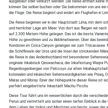
ausgebaut oder verkürzt werden. Die Reise enthält keine In
können Sie selber buchen oder Sie bekommen von uns ein 
Reiseleitung
die Flüge. Die Reise beginnt und endet am Flughafen in Lim
Versicherungen
Die Reise beginnen wir in der Hauptstadt Lima, mit dem s
und herrlicher Lage am Meer. Von dort aus fliegen wir nach
Buchungsabwicklung
auf 2.300 Metern Höhe gelegen. Das ist die beste Variant
Höhe zu gewöhnen und zu Akklimatisieren. Über das beein
Kondoren im Colca Canyon gelangen wir zum Titicacasee. 
die Schilfinseln der Uros und die Insel der strickenden Män
die Reise in das Andenhochland mit besonderen Sehenswürd
originale Inkabrück Qeswachaca, der Inkafestung Waqra P
Regenbogenbergen von Palccoyo zur alten Inkahauptstadt 
kolonialen und inkaischen Sehenswürdigkeiten wie Pisaq, 
Maras und Moray. Einer der Höhepunkte dieser Reise ist sic
perfekt eingebettete Inkastadt Machu Picchu
Diese Tour führt uns im wesentlichen durch die verschie
Perus und vermittelt uns sicher einen tiefen Einblick in di
dem Leben der Indios und Mestizen von heute, sowie der 