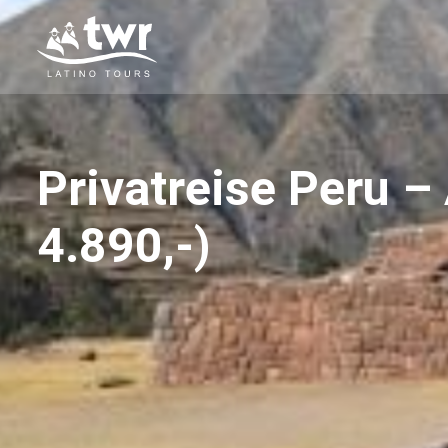
Privatreise Peru –
Ihr
4.890,-)
Spezialist
für
Lateinamerika
Reisen
+49
379/30143
+49
1511
2709783
thorsten@twr-