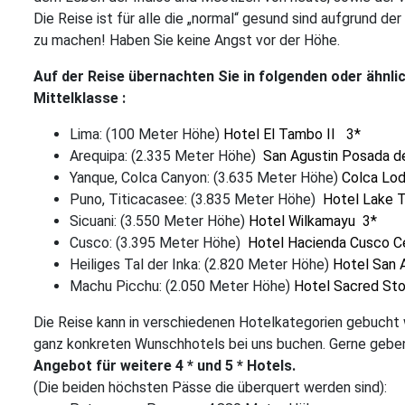
Die Reise ist für alle die „normal“ gesund sind aufgrund 
zu machen! Haben Sie keine Angst vor der Höhe.
Auf der Reise übernachten Sie in folgenden oder ähnlic
Mittelklasse :
Lima: (100 Meter Höhe)
Hotel El Tambo II 3*
Arequipa: (2.335 Meter Höhe)
San Agustin Posada d
Yanque, Colca Canyon: (3.635 Meter Höhe)
Colca Lo
Puno, Titicacasee: (3.835 Meter Höhe)
Hotel Lake T
Sicuani: (3.550 Meter Höhe)
Hotel Wilkamayu 3*
Cusco: (3.395 Meter Höhe)
Hotel Hacienda Cusco Ce
Heiliges Tal der Inka: (2.820 Meter Höhe)
Hotel San 
Machu Picchu: (2.050 Meter Höhe)
Hotel Sacred St
Die Reise kann in verschiedenen Hotelkategorien gebucht 
ganz konkreten Wunschhotels bei uns buchen. Gerne geben
Angebot für weitere 4 * und 5 * Hotels.
(Die beiden höchsten Pässe die überquert werden sind):