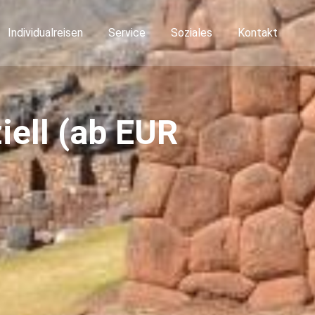
Individualreisen
Service
Soziales
Kontakt
iell (ab EUR