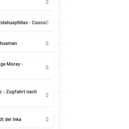
dahuayllillas - Cusco
ayhuaman
age Moray -
c - Zugfahrt nach
t der Inka