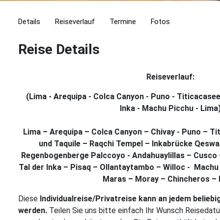
latino-
tours.de
Details
Reiseverlauf
Termine
Fotos
Back
Back
Back
Back
Back
Back
Back
Back
Back
Back
Back
Back
Back
Back
Back
Gruppenreisen
Reise Details
Peru
Alle
Alle
Alle
Alle
Alle
Alle
Individualreisen
Peru
Alle
Alle
Alle
Alle
Alle
Alle
Über
Reisen
Reisen
Reisen
Reisen
Reisen
Reisen
Reisen
Reisen
Reisen
Reisen
Reisen
Reisen
uns
Reiseverlauf:
Bolivien
Bolivien
Service
anzeigen
ansehen
ansehen
ansehen
ansehen
ansehen
ansehen
ansehen
ansehen
ansehen
anzeigen
ansehen
(Lima - Arequipa - Colca Canyon - Puno - Titicacasee 
Peru,
Chile
Chile
Soziales
Inka - Machu Picchu - Lima
Bolivien,
Chile
Ecuador
Ecuador
Kontakt
Lima – Arequipa – Colca Canyon – Chivay - Puno – Tit
Reiseinformationen
und Taquile – Raqchi Tempel – Inkabrücke Qeswa
Argentinien
Argentinien
Regenbogenberge Palccoyo - Andahuaylillas – Cusco
Reiseziele
Tal der Inka – Pisaq – Ollantaytambo – Willoc - Machu
Kolumbien
Kolumbien
in
Maras – Moray – Chincheros – 
Peru
Diese
Individualreise/Privatreise kann an jedem belieb
werden.
Teilen Sie uns bitte einfach Ihr Wunsch Reisedat
Unterkünfte