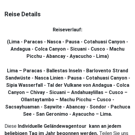
latino-
tours.de
Reise Details
Back
Back
Back
Back
Back
Back
Back
Back
Back
Back
Back
Back
Back
Back
Back
Gruppenreisen
Reiseverlauf:
Peru
Alle
Alle
Alle
Alle
Alle
Alle
Individualreisen
Peru
Alle
Alle
Alle
Alle
Alle
Alle
Über
(Lima - Paracas - Nasca - Pausa - Cotahuasi Canyon -
Reisen
Reisen
Reisen
Reisen
Reisen
Reisen
Reisen
Reisen
Reisen
Reisen
Reisen
Reisen
uns
Andagua - Colca Canyon - Sicuani - Cusco - Machu
Bolivien
Bolivien
Service
anzeigen
ansehen
ansehen
ansehen
ansehen
ansehen
ansehen
ansehen
ansehen
ansehen
anzeigen
ansehen
Picchu - Abancay - Ayacucho - Lima)
Peru,
Chile
Chile
Soziales
Bolivien,
Lima – Paracas - Ballestas Inseln - Barlovento Strand
Sandwüste - Nasca Linien - Pausa - Cotahuasi Canyon -
Chile
Ecuador
Ecuador
Kontakt
Sipia Wasserfall - Tal der Vulkane von Andagua - Colca
Reiseinformationen
Canyon – Chivay - Sicuani – Andahuaylillas – Cusco –
Argentinien
Argentinien
Ollantaytambo – Machu Picchu – Cusco -
Reiseziele
Kolumbien
Kolumbien
Sacsayhuaman - Saywite - Abancay - Sondor - Pachuca
in
See - San Geronimo - Ayacucho – Lima.
Peru
Diese
Individuelle Geländewagentour kann an jedem
Unterkünfte
beliebigen Tag im Jahr begonnen werden.
Teilen Sie uns