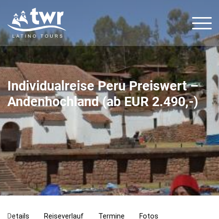
Individualreise Peru Preiswert –
Andenhochland (ab EUR 2.490,-)
Ihr
Spezialist
für
Lateinamerika
Reisen
+49
379/30143
+49
1511
2709783
Details
Reiseverlauf
Termine
Fotos
thorsten@twr-