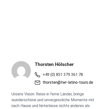
EUR 2.490 pro
ab
Person im DZ (EZ +
EUR 420)
€
Thorsten Hölscher
+49 (0) 851 379 361 78
thorsten@twr-latino-tours.de
Unsere Vision: Reise in ferne Länder, bringe
wunderschöne und unvergessliche Momente mit
nach Hause und hinterlasse nichts anderes als