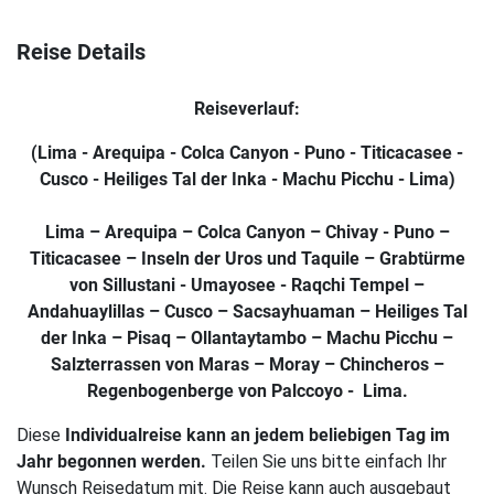
latino-
tours.de
Reise Details
Back
Back
Back
Back
Back
Back
Back
Back
Back
Back
Back
Back
Back
Back
Back
Gruppenreisen
Reiseverlauf:
Peru
Alle
Alle
Alle
Alle
Alle
Alle
Individualreisen
Peru
Alle
Alle
Alle
Alle
Alle
Alle
Über
(Lima - Arequipa - Colca Canyon - Puno - Titicacasee -
Reisen
Reisen
Reisen
Reisen
Reisen
Reisen
Reisen
Reisen
Reisen
Reisen
Reisen
Reisen
uns
Cusco - Heiliges Tal der Inka - Machu Picchu - Lima)
Bolivien
Bolivien
Service
anzeigen
ansehen
ansehen
ansehen
ansehen
ansehen
ansehen
ansehen
ansehen
ansehen
anzeigen
ansehen
Peru,
Lima – Arequipa – Colca Canyon – Chivay - Puno –
Chile
Chile
Soziales
Bolivien,
Titicacasee – Inseln der Uros und Taquile – Grabtürme
Chile
von Sillustani - Umayosee - Raqchi Tempel –
Ecuador
Ecuador
Kontakt
Andahuaylillas – Cusco – Sacsayhuaman – Heiliges Tal
Reiseinformationen
der Inka – Pisaq – Ollantaytambo – Machu Picchu –
Argentinien
Argentinien
Salzterrassen von Maras – Moray – Chincheros –
Reiseziele
Kolumbien
Kolumbien
Regenbogenberge von Palccoyo - Lima.
in
Diese
Peru
Individualreise kann an jedem beliebigen Tag im
Jahr begonnen werden.
Teilen Sie uns bitte einfach Ihr
Unterkünfte
Wunsch Reisedatum mit. Die Reise kann auch ausgebaut