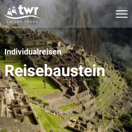
Individualreisen
Ihr
Reisebaustein
Spezialist
für
Lateinamerika
Reisen
+49
379/30143
+49
1511
2709783
thorsten@twr-