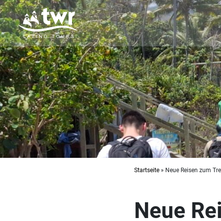
Ihr
Spezialist
für
Lateinamerika
Reisen
+49
379/30143
Startseite
»
Neue Reisen zum Tre
+49
1511
2709783
Neue Rei
thorsten@twr-