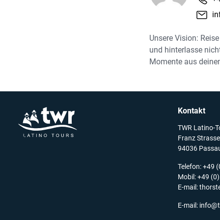
in
Reiseleitung
Unsere Vision: Reis
Versicherungen
und hinterlasse nic
Momente aus deine
Buchungsabwicklung
Kontakt
TWR Latino-T
Franz Strasser
94036 Passa
Telefon: +49 
Mobil: +49 (0
E-mail:
thorst
E-mail:
info@t