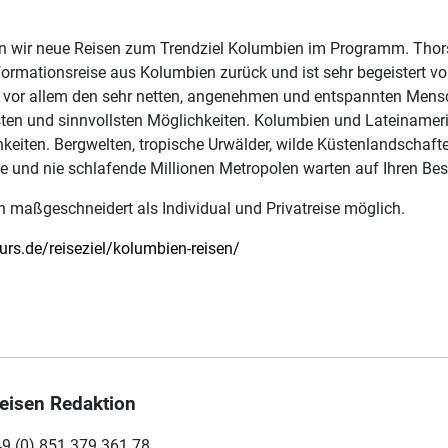
en wir neue Reisen zum Trendziel Kolumbien im Programm. Thor
formationsreise aus Kolumbien zurück und ist sehr begeistert v
d vor allem den sehr netten, angenehmen und entspannten Mens
ten und sinnvollsten Möglichkeiten. Kolumbien und Lateinameri
keiten. Bergwelten, tropische Urwälder, wilde Küstenlandschaften
e und nie schlafende Millionen Metropolen warten auf Ihren Be
ch maßgeschneidert als Individual und Privatreise möglich.
ours.de/reiseziel/kolumbien-reisen/
eisen Redaktion
9 (0) 851 379 361 78