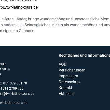
fo@twr-latino-tours.de
e in ferne Länder, bringe wunderschöne und unvergessliche Mo
hts anderes als Seinesgleichen, nichts als wunderschöne und un
m eigenem Zuhause.
Rechtliches und Information
ours
AGB
 Str. 4
Versicherungen
u
Impressum
Datenschutz
(0) 851 379 361 78
Kontakt
) 1511 2709 783
Aktuelles
en@twr-latino-tours.de
wr-latino-tours.de